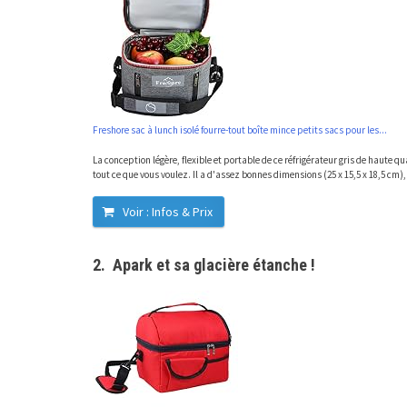
Freshore sac à lunch isolé fourre-tout boîte mince petits sacs pour les...
La conception légère, flexible et portable de ce réfrigérateur gris de haute q
tout ce que vous voulez. Il a d'assez bonnes dimensions (25 x 15,5 x 18,5 cm),
Voir : Infos & Prix
2. Apark et sa glacière étanche !