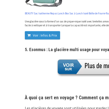
BEKUTY Sac Isotherme Repas Lunch Box Sac à Lunch Isoié Boîte de Fourre-Tou
Une glacière sous la forme d'un sac de pique-nique isolé avec bretelles amovib
facile à nettoyer et à transporter Lorsque la capacité est importante, elle d
Voir : Infos & Prix
5. Esonmus : La glacière multi usage pour voy
À quoi ça sert en voyage ? Comment ça m
Les glacières de voyage sont utilisées pour garder 