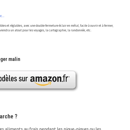
t...
les et réglables, avec une double fermeture éclair en métal, facile à ouvrir et à fermer,
eviendra un atout pour les voyages, la cartographie, la randonnée, etc.
ager malin
arche ?
les aliments au frais pendant les pique-niques ou les