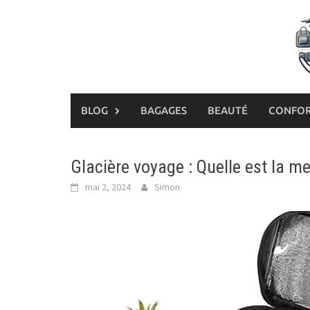
Skip
to
content
BLOG
BAGAGES
BEAUTÉ
CONFO
Glacière voyage : Quelle est la me
mai 2, 2024
Simon