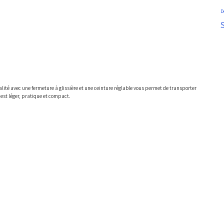
D
S
ualité avec une fermeture à glissière et une ceinture réglable vous permet de transporter
 est léger, pratique et compact.