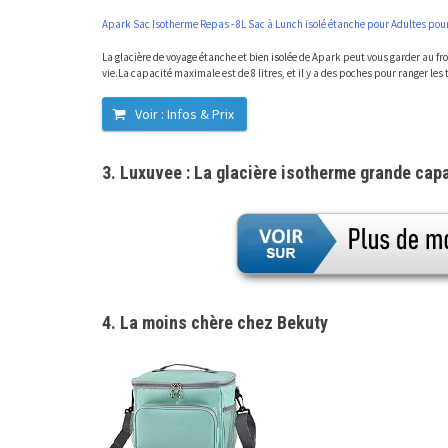
Apark Sac Isotherme Repas - 8L Sac à Lunch isolé étanche pour Adultes pou
La glacière de voyage étanche et bien isolée de Apark peut vous garder au f
vie.La capacité maximale est de 8 litres, et il y a des poches pour ranger les t
Voir : Infos & Prix
3. Luxuvee : La glacière isotherme grande cap
4. La moins chère chez Bekuty