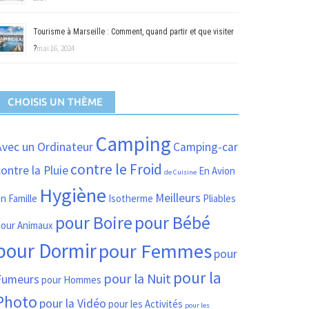
Tourisme à Marseille : Comment, quand partir et que visiter
?
mai 16, 2024
CHOISIS UN THÈME
Camping
Avec un Ordinateur
Camping-car
contre le Froid
ontre la Pluie
En Avion
de Cuisine
Hygiène
Meilleurs
n Famille
Isotherme
Pliables
pour Boire
pour Bébé
our Animaux
pour Dormir
pour Femmes
pour
pour la
pour la Nuit
Fumeurs
pour Hommes
Photo
pour la Vidéo
pour les Activités
pour les