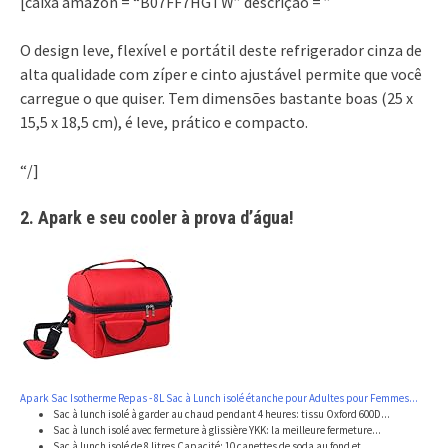
[caixa amazon = “B07FF7HGTW” descrição = ”
O design leve, flexível e portátil deste refrigerador cinza de
alta qualidade com zíper e cinto ajustável permite que você
carregue o que quiser. Tem dimensões bastante boas (25 x
15,5 x 18,5 cm), é leve, prático e compacto.
“/]
2. Apark e seu cooler à prova d’água!
Apark Sac Isotherme Repas - 8L Sac à Lunch isolé étanche pour Adultes pour Femmes...
Sac à lunch isolé à garder au chaud pendant 4 heures: tissu Oxford 600D...
Sac à lunch isolé avec fermeture à glissière YKK: la meilleure fermeture...
Sac à lunch isolé de 8 litres Capacité: 10 canettes de soda au fond et...