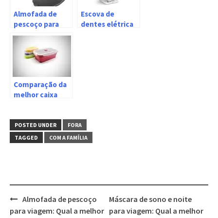
Almofada de
Escova de
pescoço para
dentes elétrica
viagem: Qual a
para viagem:
melhor em 2026?
qual a melhor
em 2026?
Comparação da
melhor caixa
dobrável para
comida de
viagem
POSTED UNDER
FORA
TAGGED
COM A FAMÍLIA
Post
Almofada de pescoço
Máscara de sono e noite
navigation
para viagem: Qual a melhor
para viagem: Qual a melhor