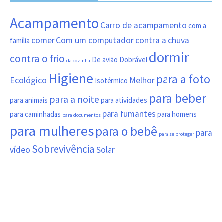
Acampamento
Carro de acampamento
com a
comer
Com um computador
contra a chuva
família
dormir
contra o frio
De avião
Dobrável
da cozinha
Higiene
para a foto
Ecológico
Melhor
Isotérmico
para beber
para a noite
para animais
para atividades
para fumantes
para caminhadas
para homens
para documentos
para mulheres
para o bebê
para
para se proteger
Sobrevivência
vídeo
Solar
Copyright © 2026
Essentiel-Voyages.top
.
Mentions
|
Contact
|
Drapeaux
|
Pays