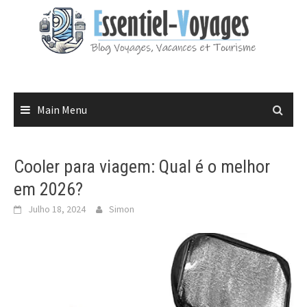
Skip
to
content
Main Menu
Cooler para viagem: Qual é o melhor
em 2026?
Julho 18, 2024
Simon