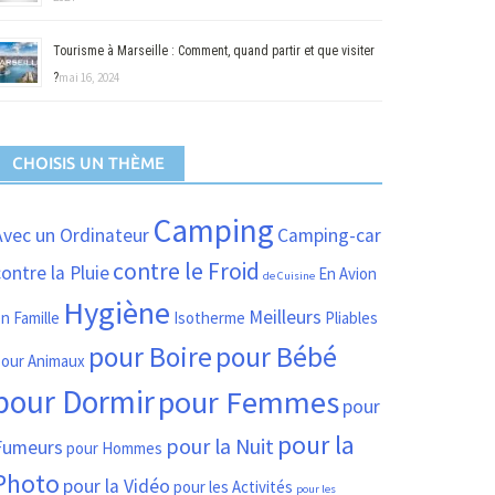
Tourisme à Marseille : Comment, quand partir et que visiter
?
mai 16, 2024
CHOISIS UN THÈME
Camping
Avec un Ordinateur
Camping-car
contre le Froid
ontre la Pluie
En Avion
de Cuisine
Hygiène
Meilleurs
n Famille
Isotherme
Pliables
pour Boire
pour Bébé
our Animaux
pour Dormir
pour Femmes
pour
pour la
pour la Nuit
Fumeurs
pour Hommes
Photo
pour la Vidéo
pour les Activités
pour les