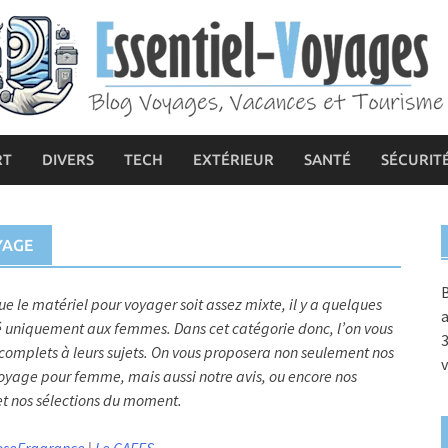
RT
DIVERS
TECH
EXTÉRIEUR
SANTÉ
SÉCURIT
YAGE
B
 le matériel pour voyager soit assez mixte, il y a quelques
a
é uniquement aux femmes. Dans cet catégorie donc, l’on vous
3
s complets à leurs sujets. On vous proposera non seulement nos
v
e voyage pour femme, mais aussi notre avis, ou encore nos
 nos sélections du moment.