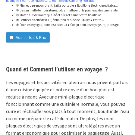
Bouilloire Électrique Pliable 0.7L, Bouilloire de Camping Portable
① Mini et peu encombrant, taille portable ● Bouilloire électrique pliable...
② Design multi-températures, plus intelligent : le panneau de commande...
③ Matériaux de haute qualité et sûrs et sains : cette bouilloire...
④ Petite capacité de 0,7 L, ébullition rapide de 1000 W ● Petite...
⑤ Pour les voyages, pour les cadeaux ● Conçu pour les voyageurs, le design...
Voir : Infos & Prix
Quand et Comment l’utiliser en voyage ?
Les voyages et les activités en plein air nous privent parfois
d’une cuisine équipée et notre envie d’un bon plat est
réduite à néant. Avec une mini-plaque électrique
fonctionnant comme une cuisinière normale, vous pouvez
cuire et réchauffer vos plats à tout moment, bouillir de l’eau
ou même préparer le café du matin. De plus, les mini-
plaques électriques de voyage sont ultralégères avec un
format ergonomique pour optimiser le paquetage. Aussi,