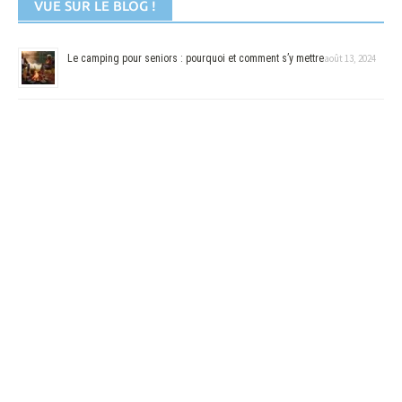
VUE SUR LE BLOG !
Le camping pour seniors : pourquoi et comment s’y mettre
août 13, 2024
Quel sac étanche choisir et acheter pour voyager ?
juin 11, 2024
Tourisme à Marseille : Comment, quand partir et que visiter ?
mai 16,
2024
CHOISIS UN THÈME
Camping
Avec un Ordinateur
Camping-car
contre
contre le Froid
la Pluie
En Avion
en Famille
de Cuisine
Hygiène