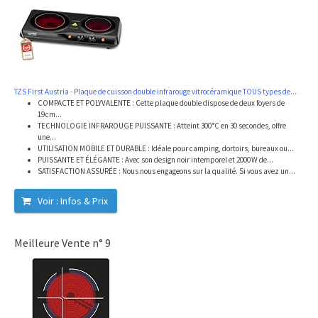
TZS First Austria - Plaque de cuisson double infrarouge vitrocéramique TOUS types de...
COMPACTE ET POLYVALENTE : Cette plaque double dispose de deux foyers de
19 cm...
TECHNOLOGIE INFRAROUGE PUISSANTE : Atteint 300 °C en 30 secondes, offre
une...
UTILISATION MOBILE ET DURABLE : Idéale pour camping, dortoirs, bureaux ou...
PUISSANTE ET ÉLÉGANTE : Avec son design noir intemporel et 2000 W de...
SATISFACTION ASSURÉE : Nous nous engageons sur la qualité. Si vous avez un...
Voir : Infos & Prix
Meilleure Vente n° 9