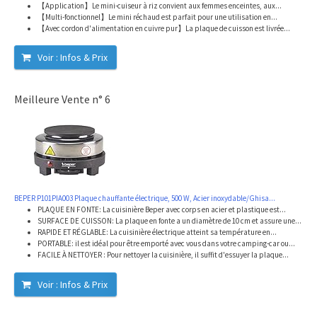
【Application】Le mini-cuiseur à riz convient aux femmes enceintes, aux...
【Multi-fonctionnel】Le mini réchaud est parfait pour une utilisation en...
【Avec cordon d'alimentation en cuivre pur】La plaque de cuisson est livrée...
Voir : Infos & Prix
Meilleure Vente n° 6
BEPER P101PIA003 Plaque chauffante électrique, 500 W, Acier inoxydable/Ghisa...
PLAQUE EN FONTE: La cuisinière Beper avec corps en acier et plastique est...
SURFACE DE CUISSON: La plaque en fonte a un diamètre de 10 cm et assure une...
RAPIDE ET RÉGLABLE: La cuisinière électrique atteint sa température en...
PORTABLE: il est idéal pour être emporté avec vous dans votre camping-car ou...
FACILE À NETTOYER : Pour nettoyer la cuisinière, il suffit d'essuyer la plaque...
Voir : Infos & Prix