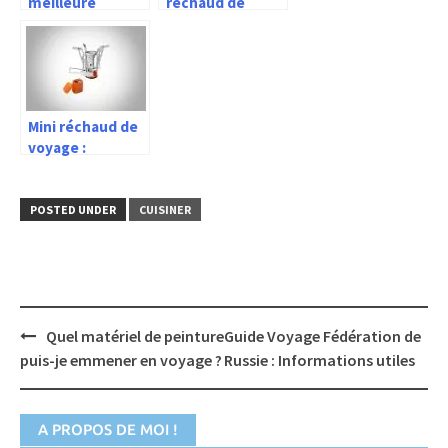
meilleure
réchaud de
bouilloire
voyage 2026 –
électrique
Guide d’achat
pliable de
voyage
Mini réchaud de
voyage :
Comment
choisir le
meilleur ?
POSTED UNDER
CUISINER
Post
Quel matériel de peinture
Guide Voyage Fédération de
navigation
puis-je emmener en voyage ?
Russie : Informations utiles
A PROPOS DE MOI !