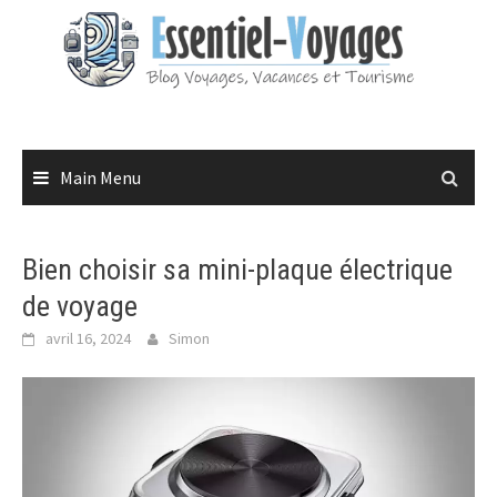
Skip
to
content
Main Menu
Bien choisir sa mini-plaque électrique
de voyage
avril 16, 2024
Simon