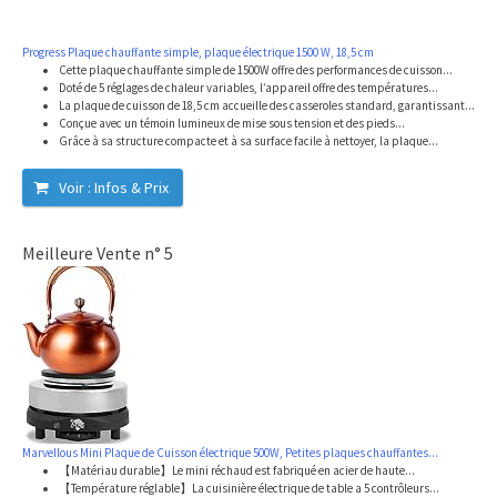
Progress Plaque chauffante simple, plaque électrique 1500 W, 18,5 cm
Cette plaque chauffante simple de 1500W offre des performances de cuisson...
Doté de 5 réglages de chaleur variables, l’appareil offre des températures...
La plaque de cuisson de 18,5 cm accueille des casseroles standard, garantissant...
Conçue avec un témoin lumineux de mise sous tension et des pieds...
Grâce à sa structure compacte et à sa surface facile à nettoyer, la plaque...
Voir : Infos & Prix
Meilleure Vente n° 5
Marvellous Mini Plaque de Cuisson électrique 500W, Petites plaques chauffantes...
【Matériau durable】Le mini réchaud est fabriqué en acier de haute...
【Température réglable】La cuisinière électrique de table a 5 contrôleurs...