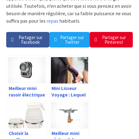
utilisée. Toutefois, n’en acheter que si vous pensiez en avoir
besoin de manière régulière, car sa faible puissance ne vous
suffira pas pour les
repas
habituels.
Partager sur
Partager sur
Partager sur
Facebook
Twitter
Pinterest
Meilleur mini
Mini Lisseur
rasoir électrique
Voyage : Lequel
de voyage 2026 –
choisir parmi les
Guide d’achat
meilleurs en
2026 ?
Choisir la
Meilleur mini