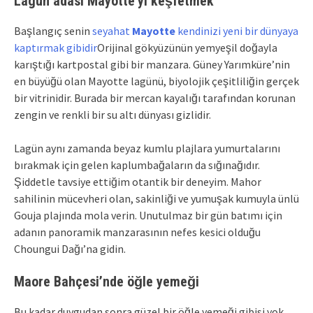
Lagün adası Mayotte’yi keşfetmek
Başlangıç ​​senin
seyahat
Mayotte
kendinizi yeni bir dünyaya
kaptırmak gibidir
Orijinal gökyüzünün yemyeşil doğayla
karıştığı kartpostal gibi bir manzara. Güney Yarımküre’nin
en büyüğü olan Mayotte lagünü, biyolojik çeşitliliğin gerçek
bir vitrinidir. Burada bir mercan kayalığı tarafından korunan
zengin ve renkli bir su altı dünyası gizlidir.
Lagün aynı zamanda beyaz kumlu plajlara yumurtalarını
bırakmak için gelen kaplumbağaların da sığınağıdır.
Şiddetle tavsiye ettiğim otantik bir deneyim. Mahor
sahilinin mücevheri olan, sakinliği ve yumuşak kumuyla ünlü
Gouja plajında ​​mola verin. Unutulmaz bir gün batımı için
adanın panoramik manzarasının nefes kesici olduğu
Choungui Dağı’na gidin.
Maore Bahçesi’nde öğle yemeği
Bu kadar duygudan sonra güzel bir öğle yemeği gibisi yok