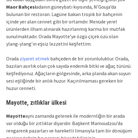
Maor Bahçesi
adanın güneybatı kıyısında, N’Gouja’da
bulunan bir restoran. Lagüne bakan tropik bir bahçenin
içinde yer alan cennet gibi bir ortamdır. Menüde yerel
ürünlerden ilham alınarak hazırlanmış karma bir mutfak
sunulmaktadır. Orada Mayotte’ye özgü çiçek özü olan
ylang-ylang’ın eşsiz lezzetini keşfettim.
Orada
ziyaret etmek
bahçeden de bir zorunluluktur. Orada,
bazıları asırlık olan çok sayıda endemik bitki ve ağaç türünü
keşfediyoruz. Ağaçların gölgesinde, arka planda akan suyun
sesi eşliğinde bir anlık huzur. Kaçırılmaması gereken bir
huzur cenneti.
Mayotte, zıtlıklar ülkesi
Mayotte
aynı zamanda gelenek ile modernliğin bir arada
var olduğu bir zıtlıklar diyarıdır. Başkent Mamoudzou’da
rengarenk pazarları ve hareketli limanıyla tam bir dönüşüm
geçiren şehrin heyecanını hissedebilirsiniz.