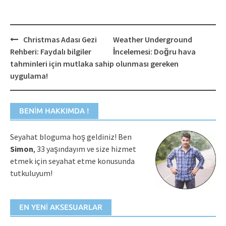
Post
Christmas Adası Gezi
Weather Underground
navigation
Rehberi: Faydalı bilgiler
İncelemesi: Doğru hava
tahminleri için mutlaka sahip olunması gereken
uygulama!
BENIM HAKKIMDA !
Seyahat bloguma hoş geldiniz! Ben
Simon
, 33 yaşındayım ve size hizmet
etmek için seyahat etme konusunda
tutkuluyum!
EN YENI AKSESUARLAR