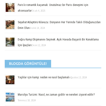
Paris’e romantik kaçamak: Unutulmaz bir Paris deneyimi için
aksesuarlar
Ocak 4, 2025
Seyahat Adaptörü Kılavuzu: Dünyanın Her Yerinde Takılı Olduğunuzdan
Emin Olun
Aralık 14, 2024
Doğru Kamp Ekipmanını Seçmek: Açık Havada Başarılı Bir Konaklama
İçin İpuçları
Ekim 12, 2024
BLOGDA GÖRÜNTÜLE!
Yaşlılar için kamp: neden ve nasıl başlamalı
Ağustos 13, 2024
Marsilya Turizmi: Nasıl, ne zaman gidilir ve nereleri ziyaret edilir?
Temmuz 18, 2024