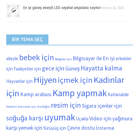
En iyi güneş enerjili LED seyahat ampulünü seçme
Temmuz 18, 2024
BIR TEMA SEÇ
bebek için
Bilgisayar ile
En iyi
aileyle
erkekler
Belgeler için
Hayatta kalma
gece için
Güneş
için
Faaliyetler için
Hijyen
Kadınlar
içmek için
Hayvanlar için
Kamp yapmak
için
Kamp arabası
Katlanabilir
resim için
Sigara içenler için
kendini korumak için
mutfağın
uyumak
soğuğa karşı
Video için
yağmura
Uçakla
karşı
yemek için
Çevre dostu
Yürüyüş için
İzotermal