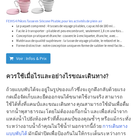
FEIHS 4 Pièces Tasse en Silicone Pliable,pour les activités de plein air
Le paquet comprend : 4 tasses de voyage pliables, capacité de 180 ml...
Facile à transporter : pliable et peu encombrant, seulement 1,8 cm une fois...
Conception pratique et étanche : couvercle à encliqueter, étanche, avec...
Matériaux de qualité supérieure : la tasse de voyage pliable, le rebord et le...
Forme distinctive : notre conception unique en forme de sablier le rend facile...
Voir : Infos & Prix
ควรใช้เมื่อไรและอย่างไรขณะเดินทาง?
ถ้วยแบบพับได้จะอยู่ในรูปของแก้วซึ่งจะถูกดึงกลับด้วยแรง
กดเมื่อจัดเก็บและยืดออกจนได้ขนาดใช้งานจริง สามารถ
ใช้ได้ทั้งที่แคมป์และขณะเดินทาง คุณสามารถใช้มันเพื่อดื่ม
จากน้ำพุสาธารณะโดยไม่ต้องงอก๊อกน้ำ และเพื่อส่งน้ำจาก
แหล่งน้ำไปยังห้องครัวที่ตั้งแคมป์ของคุณซ้ำๆ หรือแม้กระทั่ง
ระหว่างอาบน้ำถ้าคุณไม่ใช้น้ำ! นอกจากนี้ถ้วย
การเดินทาง
แบบพับได้
มักมีฝาปิดเพื่อป้องกันไม่ให้กระเด็นระหว่างการ