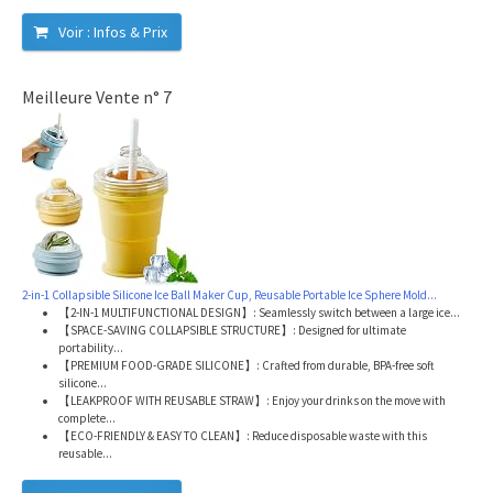
Voir : Infos & Prix
Meilleure Vente n° 7
2-in-1 Collapsible Silicone Ice Ball Maker Cup, Reusable Portable Ice Sphere Mold...
【2-IN-1 MULTIFUNCTIONAL DESIGN】: Seamlessly switch between a large ice...
【SPACE-SAVING COLLAPSIBLE STRUCTURE】: Designed for ultimate
portability...
【PREMIUM FOOD-GRADE SILICONE】: Crafted from durable, BPA-free soft
silicone...
【LEAKPROOF WITH REUSABLE STRAW】: Enjoy your drinks on the move with
complete...
【ECO-FRIENDLY & EASY TO CLEAN】: Reduce disposable waste with this
reusable...