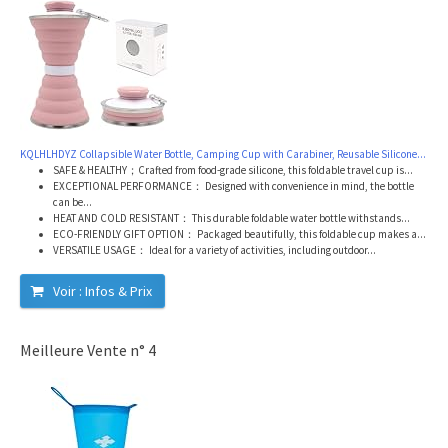
KQLHLHDYZ Collapsible Water Bottle, Camping Cup with Carabiner, Reusable Silicone...
SAFE & HEALTHY；Crafted from food-grade silicone, this foldable travel cup is...
EXCEPTIONAL PERFORMANCE： Designed with convenience in mind, the bottle
can be...
HEAT AND COLD RESISTANT： This durable foldable water bottle withstands...
ECO-FRIENDLY GIFT OPTION： Packaged beautifully, this foldable cup makes a...
VERSATILE USAGE： Ideal for a variety of activities, including outdoor...
Voir : Infos & Prix
Meilleure Vente n° 4