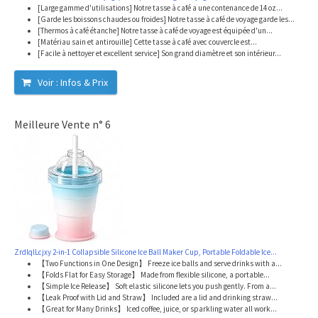
[Large gamme d'utilisations] Notre tasse à café a une contenance de 14 oz...
[Garde les boissons chaudes ou froides] Notre tasse à café de voyage garde les...
[Thermos à café étanche] Notre tasse à café de voyage est équipée d'un...
[Matériau sain et antirouille] Cette tasse à café avec couvercle est...
[Facile à nettoyer et excellent service] Son grand diamètre et son intérieur...
Voir : Infos & Prix
Meilleure Vente n° 6
ZrdlqlLcjxy 2-in-1 Collapsible Silicone Ice Ball Maker Cup, Portable Foldable Ice...
【Two Functions in One Design】 Freeze ice balls and serve drinks with a...
【Folds Flat for Easy Storage】 Made from flexible silicone, a portable...
【Simple Ice Release】 Soft elastic silicone lets you push gently. From a...
【Leak Proof with Lid and Straw】 Included are a lid and drinking straw...
【Great for Many Drinks】 Iced coffee, juice, or sparkling water all work...