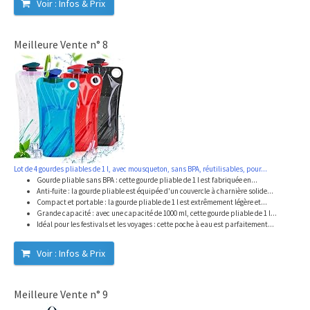
Voir : Infos & Prix
Meilleure Vente n° 8
Lot de 4 gourdes pliables de 1 l, avec mousqueton, sans BPA, réutilisables, pour...
Gourde pliable sans BPA : cette gourde pliable de 1 l est fabriquée en...
Anti-fuite : la gourde pliable est équipée d'un couvercle à charnière solide...
Compact et portable : la gourde pliable de 1 l est extrêmement légère et...
Grande capacité : avec une capacité de 1000 ml, cette gourde pliable de 1 l...
Idéal pour les festivals et les voyages : cette poche à eau est parfaitement...
Voir : Infos & Prix
Meilleure Vente n° 9