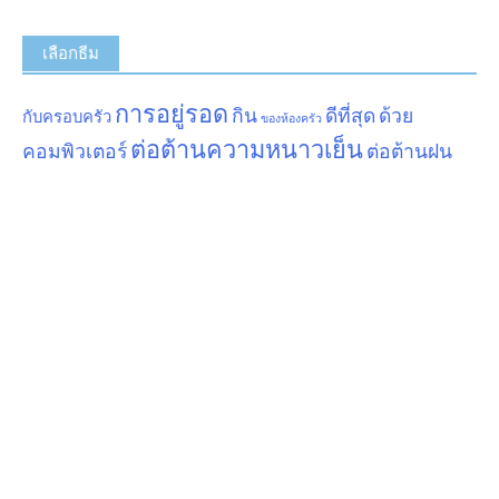
เลือกธีม
การอยู่รอด
กิน
ดีที่สุด
ด้วย
กับครอบครัว
ของห้องครัว
ต่อต้านความหนาวเย็น
คอมพิวเตอร์
ต่อต้านฝน
นอน
รถแค้มป์
พับได้
สำหรับการเดินป่า
สำหรับกิจกรรม
สำหรับ
สำหรับคืนนี้
สำหรับผู้สูบบุหรี่
สำหรับผู้ชาย
ผู้หญิง
สำหรับรูปภาพ
สำหรับวิดีโอ
สำหรับสัตว์
สำหรับเครื่องดื่ม
สำหรับเบบี้
สำหรับเอกสาร
สุขอนามัย
เป็นมิตรกับสิ่งแวดล้อม
อุณหภูมิคงที่
เพื่อ
แคมป์ปิ้ง
แสงอาทิตย์
โดยเครื่องบิน
ปกป้องตัวเอง