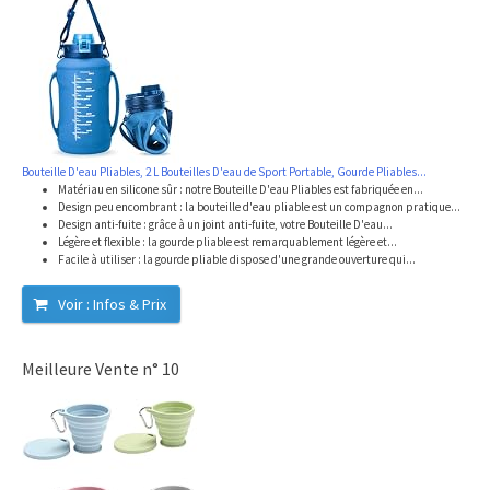
Bouteille D'eau Pliables, 2 L Bouteilles D'eau de Sport Portable, Gourde Pliables...
Matériau en silicone sûr : notre Bouteille D'eau Pliables est fabriquée en...
Design peu encombrant : la bouteille d'eau pliable est un compagnon pratique...
Design anti-fuite : grâce à un joint anti-fuite, votre Bouteille D'eau...
Légère et flexible : la gourde pliable est remarquablement légère et...
Facile à utiliser : la gourde pliable dispose d'une grande ouverture qui...
Voir : Infos & Prix
Meilleure Vente n° 10