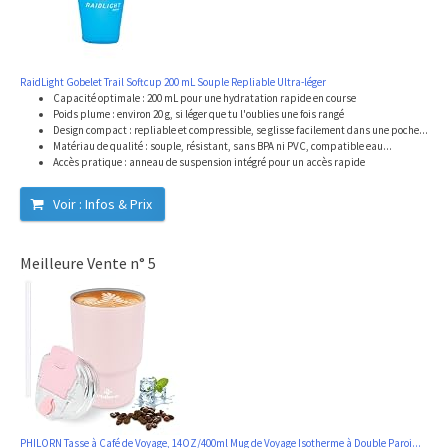
RaidLight Gobelet Trail Softcup 200 mL Souple Repliable Ultra-léger
Capacité optimale : 200 mL pour une hydratation rapide en course
Poids plume : environ 20 g, si léger que tu l'oublies une fois rangé
Design compact : repliable et compressible, se glisse facilement dans une poche...
Matériau de qualité : souple, résistant, sans BPA ni PVC, compatible eau...
Accès pratique : anneau de suspension intégré pour un accès rapide
Voir : Infos & Prix
Meilleure Vente n° 5
PHILORN Tasse à Café de Voyage, 14OZ/400ml Mug de Voyage Isotherme à Double Paroi...