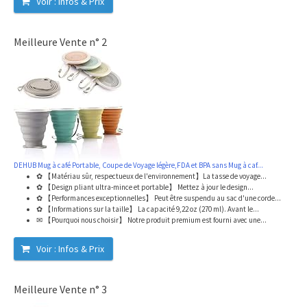
Voir : Infos & Prix
Meilleure Vente n° 2
DEHUB Mug à café Portable, Coupe de Voyage légère,FDA et BPA sans Mug à caf...
✿ 【Matériau sûr, respectueux de l'environnement】La tasse de voyage...
✿ 【Design pliant ultra-mince et portable】 Mettez à jour le design...
✿ 【Performances exceptionnelles】 Peut être suspendu au sac d'une corde...
✿ 【Informations sur la taille】 La capacité 9,22 oz (270 ml). Avant le...
✉ 【Pourquoi nous choisir】 Notre produit premium est fourni avec une...
Voir : Infos & Prix
Meilleure Vente n° 3