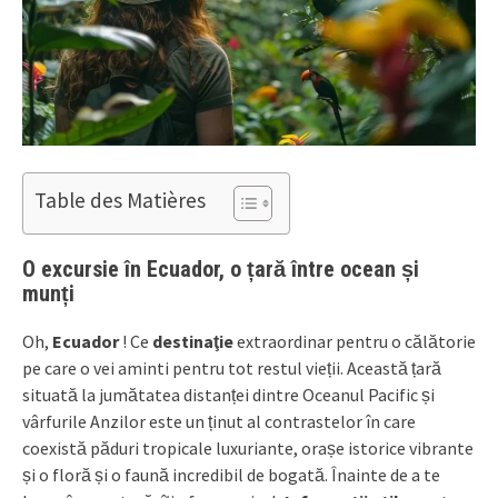
Table des Matières
O excursie în Ecuador, o țară între ocean și
munți
Oh,
Ecuador
! Ce
destinaţie
extraordinar pentru o călătorie
pe care o vei aminti pentru tot restul vieții. Această țară
situată la jumătatea distanței dintre Oceanul Pacific și
vârfurile Anzilor este un ținut al contrastelor în care
coexistă păduri tropicale luxuriante, orașe istorice vibrante
și o floră și o faună incredibil de bogată. Înainte de a te