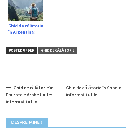
Ghid de călătorie
în Argentina:
informații utile
POSTED UNDER
GHID DE CĂLĂTORIE
Post
Ghid de călătorie în
Ghid de călătorie în Spania:
navigation
Emiratele Arabe Unite:
informații utile
informații utile
DESPRE MINE !