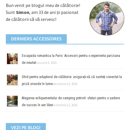
Bun venit pe blogul meu de călătorie!
Sunt
Simon
, am 33 de ani și pasionat
de călătorii să vă servesc!
DERNIERS ACCESSOIRES
Escapada romantica la Paris: Accesorii pentru o experienta pariziana
de neuitat
ianuarie 4, 2025
Ghid pentru adaptorul de călătorie: asigurați-vă că sunteți conectat la
priză oriunde în lume
decembrie 14, 2024
Alegerea echipamentului de camping potrivit: sfaturi pentru o ședere
de succes în aer liber
octombrie 12, 2024
VEZI PE BLOG!