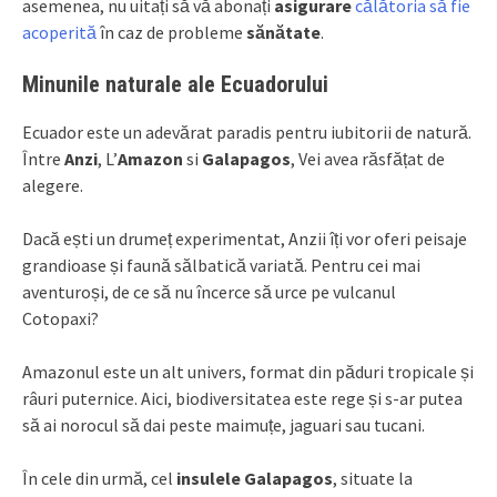
asemenea, nu uitați să vă abonați
asigurare
călătoria să fie
acoperită
în caz de probleme
sănătate
.
Minunile naturale ale Ecuadorului
Ecuador este un adevărat paradis pentru iubitorii de natură.
Între
Anzi
, L’
Amazon
si
Galapagos
, Vei avea răsfățat de
alegere.
Dacă ești un drumeț experimentat, Anzii îți vor oferi peisaje
grandioase și faună sălbatică variată. Pentru cei mai
aventuroși, de ce să nu încerce să urce pe vulcanul
Cotopaxi?
Amazonul este un alt univers, format din păduri tropicale și
râuri puternice. Aici, biodiversitatea este rege și s-ar putea
să ai norocul să dai peste maimuțe, jaguari sau tucani.
În cele din urmă, cel
insulele Galapagos
, situate la