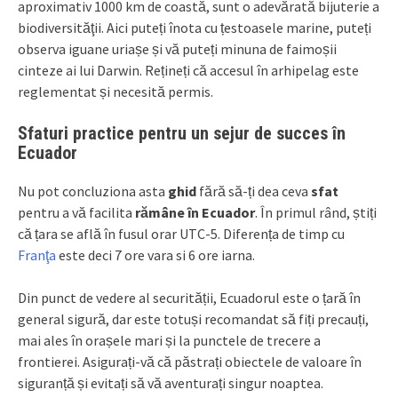
aproximativ 1000 km de coastă, sunt o adevărată bijuterie a
biodiversităţii. Aici puteți înota cu țestoasele marine, puteți
observa iguane uriașe și vă puteți minuna de faimoșii
cinteze ai lui Darwin. Rețineți că accesul în arhipelag este
reglementat și necesită permis.
Sfaturi practice pentru un sejur de succes în
Ecuador
Nu pot concluziona asta
ghid
fără să-ți dea ceva
sfat
pentru a vă facilita
rămâne în Ecuador
. În primul rând, știți
că țara se află în fusul orar UTC-5. Diferența de timp cu
Franţa
este deci 7 ore vara si 6 ore iarna.
Din punct de vedere al securității, Ecuadorul este o țară în
general sigură, dar este totuși recomandat să fiți precauți,
mai ales în orașele mari și la punctele de trecere a
frontierei. Asigurați-vă că păstrați obiectele de valoare în
siguranță și evitați să vă aventurați singur noaptea.