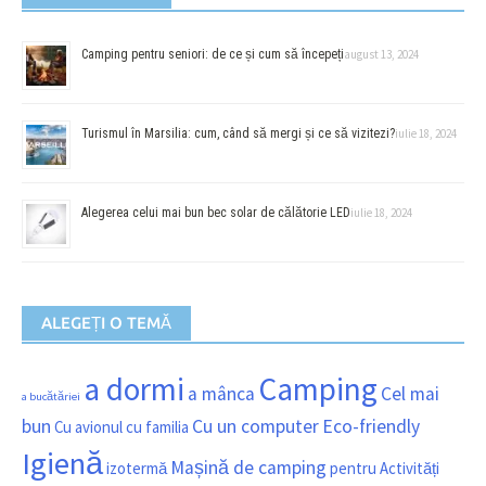
Camping pentru seniori: de ce și cum să începeți
august 13, 2024
Turismul în Marsilia: cum, când să mergi și ce să vizitezi?
iulie 18, 2024
Alegerea celui mai bun bec solar de călătorie LED
iulie 18, 2024
ALEGEȚI O TEMĂ
a dormi
Camping
a mânca
Cel mai
a bucătăriei
bun
Cu un computer
Eco-friendly
Cu avionul
cu familia
Igienă
Mașină de camping
izotermă
pentru Activități