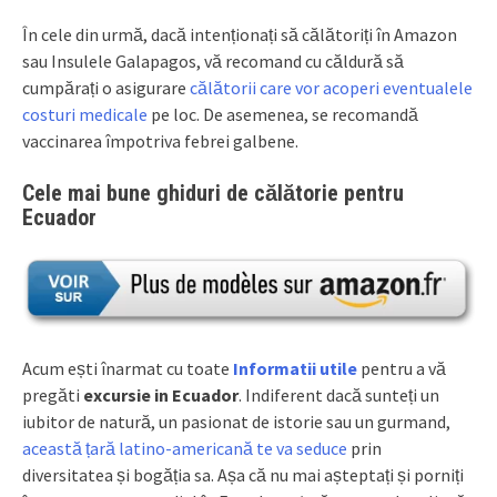
În cele din urmă, dacă intenționați să călătoriți în Amazon
sau Insulele Galapagos, vă recomand cu căldură să
cumpărați o asigurare
călătorii care vor acoperi eventualele
costuri medicale
pe loc. De asemenea, se recomandă
vaccinarea împotriva febrei galbene.
Cele mai bune ghiduri de călătorie pentru
Ecuador
Acum ești înarmat cu toate
Informatii utile
pentru a vă
pregăti
excursie in Ecuador
. Indiferent dacă sunteți un
iubitor de natură, un pasionat de istorie sau un gurmand,
această țară latino-americană te va seduce
prin
diversitatea și bogăția sa. Așa că nu mai așteptați și porniți