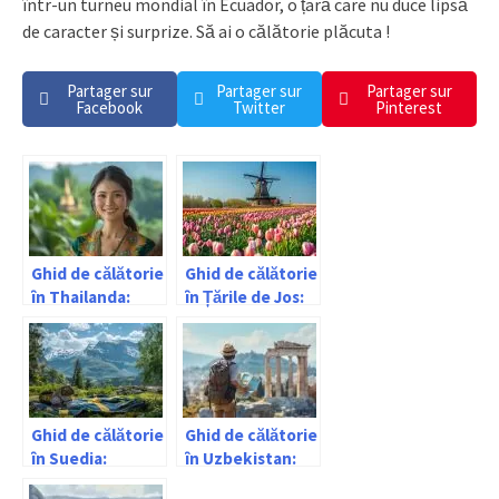
într-un turneu mondial în Ecuador, o țară care nu duce lipsă
de caracter și surprize. Să ai o călătorie plăcuta !
Partager sur
Partager sur
Partager sur
Facebook
Twitter
Pinterest
Ghid de călătorie
Ghid de călătorie
în Thailanda:
în Țările de Jos:
informații utile
informații utile
Ghid de călătorie
Ghid de călătorie
în Suedia:
în Uzbekistan:
informații utile
informații utile