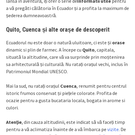
lansa în aventură, îți ofer o serie de
Informatii utile
pentru
a vă pregăti călătoria în Ecuador și a profita la maximum de
șederea dumneavoastră.
Quito, Cuenca și alte orașe de descoperit
Ecuadorul nu este doar o natură uluitoare, ci este și
orase
dinamic si plin de farmec. A începe cu
Quito
, capitala,
situată la altitudine, care vă va surprinde prin moștenirea
sa arhitecturală și culturală. Nu ratați orașul vechi, inclus în
Patrimoniul Mondial UNESCO.
Mai la sud, nu ratați orașul
Cuenca
, renumit pentru centrul
istoric frumos conservat și piețele colorate. Profita de
ocazie pentru a gusta bucataria locala, bogata in arome si
culori.
Atenţie
, din cauza altitudinii, este indicat să vă faceți timp
pentru a vă aclimatiza înainte de a vă îmbarca pe
vizite
. De