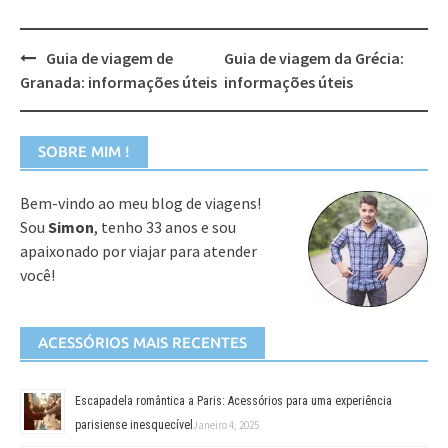
Post
Guia de viagem de
Guia de viagem da Grécia:
navigation
Granada: informações úteis
informações úteis
SOBRE MIM !
Bem-vindo ao meu blog de viagens!
Sou
Simon
, tenho 33 anos e sou
apaixonado por viajar para atender
você!
ACESSÓRIOS MAIS RECENTES
Escapadela romântica a Paris: Acessórios para uma experiência
parisiense inesquecível
Janeiro 4, 2025