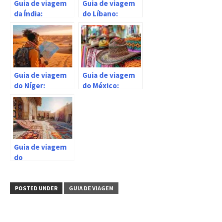
Guia de viagem
Guia de viagem
da Índia:
do Líbano:
informações
informações
úteis
úteis
Guia de viagem
Guia de viagem
do Níger:
do México:
informações
informações
úteis
úteis
Guia de viagem
do
Turcomenistão:
informações
úteis
POSTED UNDER
GUIA DE VIAGEM