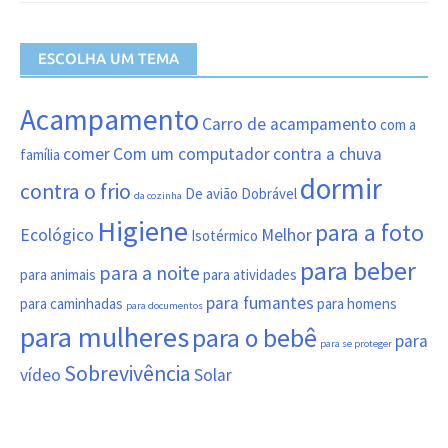
ESCOLHA UM TEMA
Acampamento
Carro de acampamento
com a
comer
Com um computador
contra a chuva
família
dormir
contra o frio
De avião
Dobrável
da cozinha
Higiene
para a foto
Ecológico
Melhor
Isotérmico
para beber
para a noite
para animais
para atividades
para fumantes
para caminhadas
para homens
para documentos
para mulheres
para o bebê
para
para se proteger
Sobrevivência
vídeo
Solar