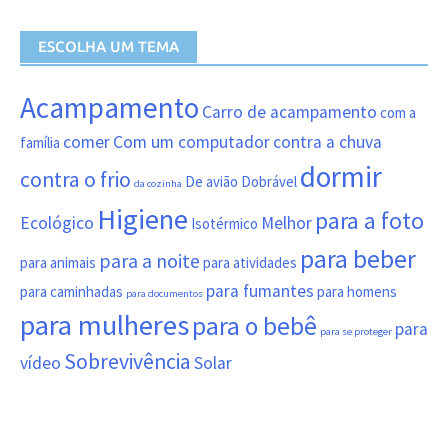
ESCOLHA UM TEMA
Acampamento
Carro de acampamento
com a
comer
Com um computador
contra a chuva
família
dormir
contra o frio
De avião
Dobrável
da cozinha
Higiene
para a foto
Ecológico
Melhor
Isotérmico
para beber
para a noite
para animais
para atividades
para fumantes
para caminhadas
para homens
para documentos
para mulheres
para o bebê
para
para se proteger
Sobrevivência
vídeo
Solar