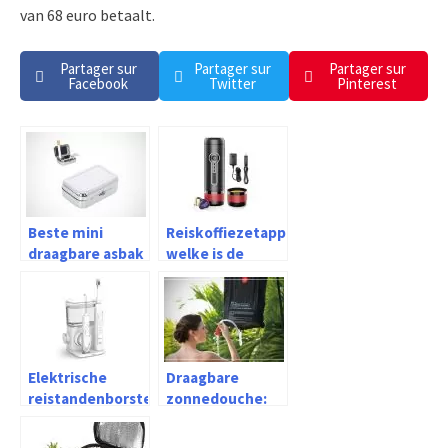
van 68 euro betaalt.
Partager sur
Partager sur
Partager sur
Facebook
Twitter
Pinterest
Beste mini
Reiskoffiezetapparaat:
draagbare asbak
welke is de
2026 – Koopgids
beste in 2026?
Elektrische
Draagbare
reistandenborstel:
zonnedouche:
welke is de
welke is de
beste in 2026?
beste in 2026?