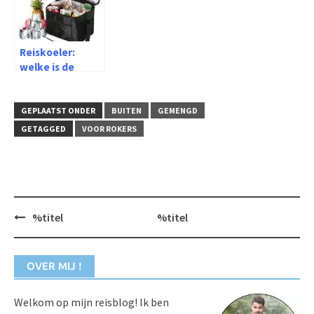
Reiskoeler:
welke is de
beste in 2026?
GEPLAATST ONDER
BUITEN
GEMENGD
GETAGGED
VOOR ROKERS
Berichtnavigatie
%titel
%titel
OVER MIJ !
Welkom op mijn reisblog! Ik ben