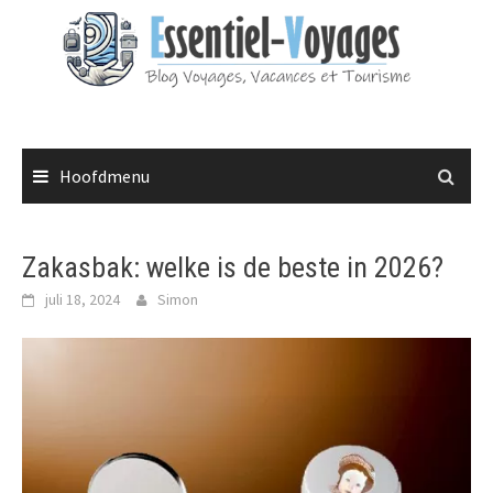
Spring
naar
inhoud
Hoofdmenu
Zakasbak: welke is de beste in 2026?
juli 18, 2024
Simon