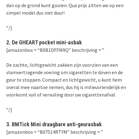
dan op de grond kunt gooien. Qua prijs zitten we op een
simpel model dus niet duur!
“/]
2. De GHEART pocket mini-asbak
[amazonbox = “B0B1DFFM9Q” beschrijving = ”
De zachte, lichtgewicht zakken zijn voorzien van een
vlamvertragende voering om sigaretten te doven en de
geur te stoppen. Compact en lichtgewicht, u kunt hem
overal mee naartoe nemen, dus hij is milieuvriendelijk en
voorkomt vuil of vervuiling door uw sigarettenafval.
“/]
3. BMTick Mini draagbare anti-geurasbak
[amazonbox = “B07514RTYM” beschrijving = ”