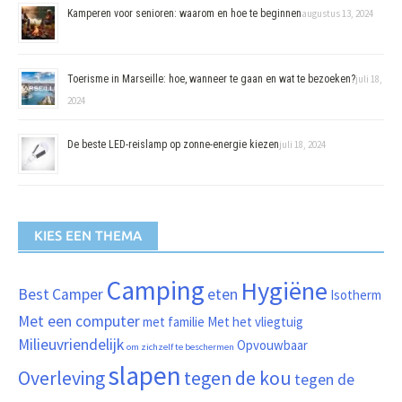
Kamperen voor senioren: waarom en hoe te beginnen
augustus 13, 2024
Toerisme in Marseille: hoe, wanneer te gaan en wat te bezoeken?
juli 18,
2024
De beste LED-reislamp op zonne-energie kiezen
juli 18, 2024
KIES EEN THEMA
Camping
Hygiëne
Best
Camper
eten
Isotherm
Met een computer
met familie
Met het vliegtuig
Milieuvriendelijk
Opvouwbaar
om zichzelf te beschermen
slapen
Overleving
tegen de kou
tegen de