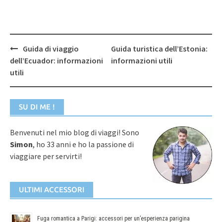
Post
Guida di viaggio
Guida turistica dell’Estonia:
navigation
dell’Ecuador: informazioni
informazioni utili
utili
SU DI ME !
Benvenuti nel mio blog di viaggi! Sono
Simon
, ho 33 anni e ho la passione di
viaggiare per servirti!
ULTIMI ACCESSORI
Fuga romantica a Parigi: accessori per un’esperienza parigina