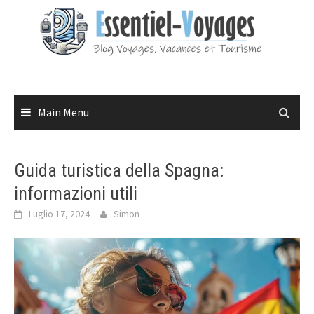
Skip
to
content
Main Menu
Guida turistica della Spagna:
informazioni utili
Luglio 17, 2024
Simon