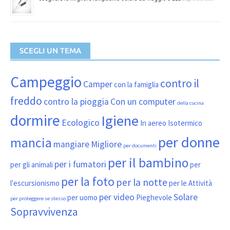
SCEGLI UN TEMA
Campeggio
contro il
Camper
con la famiglia
freddo
contro la pioggia
Con un computer
della cucina
dormire
Igiene
Ecologico
In aereo
Isotermico
per donne
mancia
mangiare
Migliore
per documenti
per il bambino
per i fumatori
per gli animali
per
per la foto
per la notte
l'escursionismo
per le Attività
per video
Solare
per uomo
Pieghevole
per proteggere se stesso
Sopravvivenza