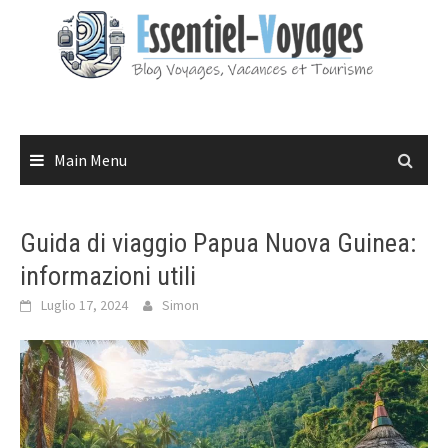
Skip
to
content
Main Menu
Guida di viaggio Papua Nuova Guinea:
informazioni utili
Luglio 17, 2024
Simon