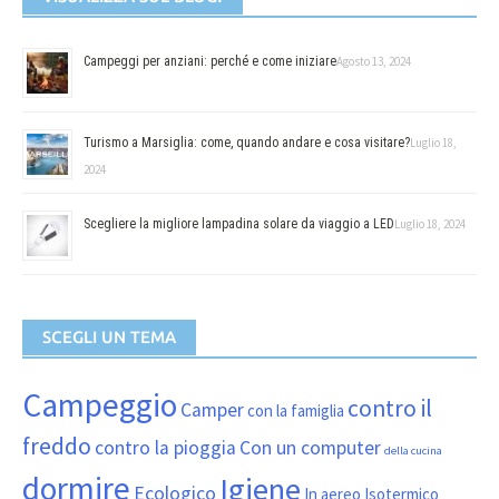
Campeggi per anziani: perché e come iniziare
Agosto 13, 2024
Turismo a Marsiglia: come, quando andare e cosa visitare?
Luglio 18,
2024
Scegliere la migliore lampadina solare da viaggio a LED
Luglio 18, 2024
SCEGLI UN TEMA
Campeggio
contro il
Camper
con la famiglia
freddo
contro la pioggia
Con un computer
della cucina
dormire
Igiene
Ecologico
In aereo
Isotermico