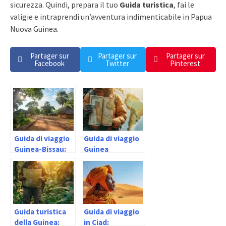
sicurezza. Quindi, prepara il tuo
Guida turistica
, fai le
valigie e intraprendi un’avventura indimenticabile in Papua
Nuova Guinea.
Partager sur
Partager sur
Partager sur
Facebook
Twitter
Pinterest
Guida di viaggio
Guida di viaggio
Guinea-Bissau:
Guinea
informazioni
Equatoriale:
utili
informazioni
utili
Guida turistica
Guida di viaggio
della Guinea:
in Ciad: