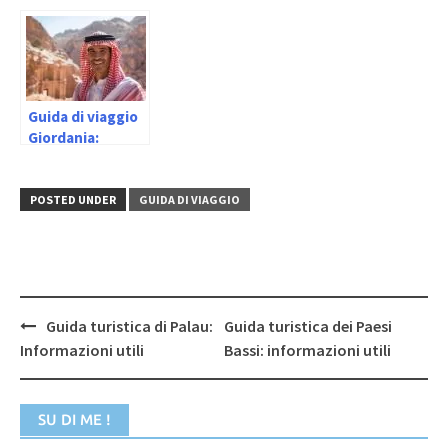
informazioni
informazioni
utili
utili
Guida di viaggio
Giordania:
informazioni
utili
POSTED UNDER
GUIDA DI VIAGGIO
Post
Guida turistica di Palau:
Guida turistica dei Paesi
navigation
Informazioni utili
Bassi: informazioni utili
SU DI ME !