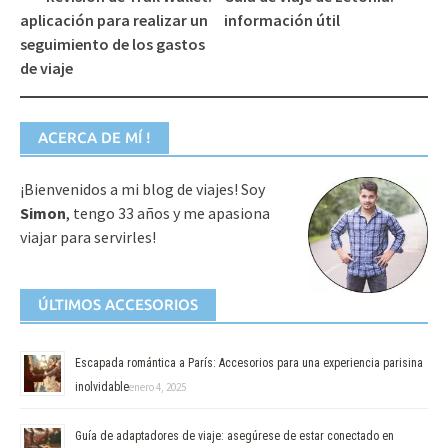
de
aplicación para realizar un
información útil
entradas
seguimiento de los gastos
de viaje
ACERCA DE MÍ !
¡Bienvenidos a mi blog de viajes! Soy
Simon
, tengo 33 años y me apasiona
viajar para servirles!
ÚLTIMOS ACCESORIOS
Escapada romántica a París: Accesorios para una experiencia parisina
inolvidable
enero 4, 2025
Guía de adaptadores de viaje: asegúrese de estar conectado en