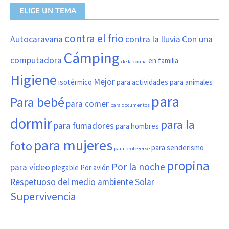
ELIGE UN TEMA
contra el frio
Autocaravana
contra la lluvia
Con una
Cámping
computadora
en familia
de la cocina
Higiene
Mejor
isotérmico
para actividades
para animales
para
Para bebé
para comer
para documentos
dormir
para la
para fumadores
para hombres
para mujeres
foto
para senderismo
para protegerse
propina
Por la noche
para vídeo
plegable
Por avión
Respetuoso del medio ambiente
Solar
Supervivencia