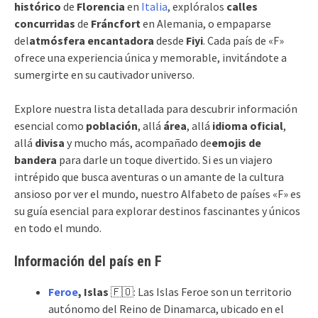
histórico
de
Florencia
en
Italia
, explóralos
calles
concurridas
de
Fráncfort
en Alemania, o empaparse
del
atmósfera encantadora
desde
Fiyi
. Cada país de «F»
ofrece una experiencia única y memorable, invitándote a
sumergirte en su cautivador universo.
Explore nuestra lista detallada para descubrir información
esencial como
población
, allá
área
, allá
idioma oficial
,
allá
divisa
y mucho más, acompañado de
emojis de
bandera
para darle un toque divertido. Si es un viajero
intrépido que busca aventuras o un amante de la cultura
ansioso por ver el mundo, nuestro Alfabeto de países «F» es
su guía esencial para explorar destinos fascinantes y únicos
en todo el mundo.
Información del país en F
Feroe
, Islas
🇫🇴: Las Islas Feroe son un territorio
autónomo del Reino de Dinamarca, ubicado en el