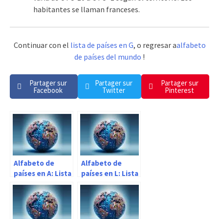
habitantes se llaman franceses.
Continuar con el
lista de países en G
, o regresar a
alfabeto
de países del mundo
!
Partager sur
Partager sur
Partager sur
Facebook
Twitter
Pinterest
Alfabeto de
Alfabeto de
países en A: Lista
países en L: Lista
completa
completa