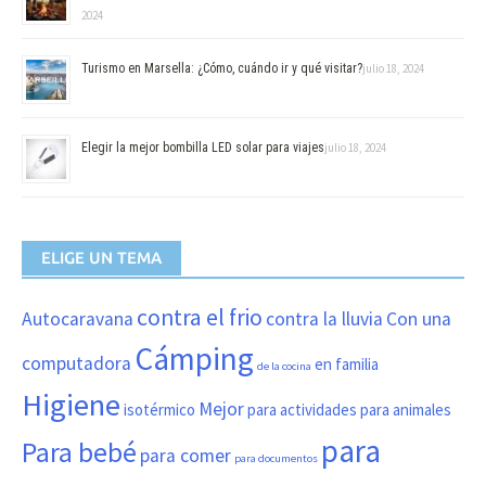
2024
Turismo en Marsella: ¿Cómo, cuándo ir y qué visitar?
julio 18, 2024
Elegir la mejor bombilla LED solar para viajes
julio 18, 2024
ELIGE UN TEMA
contra el frio
Autocaravana
contra la lluvia
Con una
Cámping
computadora
en familia
de la cocina
Higiene
Mejor
isotérmico
para actividades
para animales
para
Para bebé
para comer
para documentos