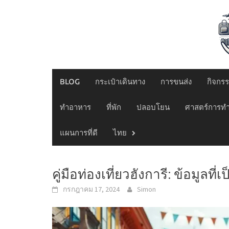
Skip
to
content
BLOG
กระเป๋าเดินทาง
การขนส่ง
กิจกร
ทำอาหาร
ที่พัก
ปลอบโยน
ศาสตร์การท
แผนการที่ดี
ไทย
คู่มือท่องเที่ยวฮังการี: ข้อมูลที
กรกฎาคม 17, 2024
Simon