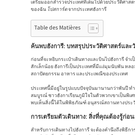
เตรียมออกสำรวจประเทศที่เต็มไปด้วยประวัติศาสตร
ของฉัน
โปสการ์ด
จากประเทศฮังการี
Table des Matières
ค้นพบฮังการี: บทสรุปประวัติศาสตร์แล
ก่อนที่จะหยิบกระเป๋าเดินทางและบินไปฮังการี จำเ
สักเล็กน้อย ฮังการีเป็นประเทศที่มีแง่มุมนับพัน 
สถาปัตยกรรม อาหาร และประเพณีของประเทศ
ประเทศนี้มีอยู่ในรูปแบบปัจจุบันมานานกว่าพันป
สมบูรณ์ ชาวฮังกาเรียนภูมิใจในตัวพวกเขาเป็นพิเ
พบเห็นสิ่งนี้ได้ในพิพิธภัณฑ์ อนุสรณ์สถานทางประวั
การเตรียมตัวเดินทาง: สิ่งที่คุณต้องรู้ก่
สำหรับการเดินทางไปฮังการี จะต้องคำนึงถึงพิธีก