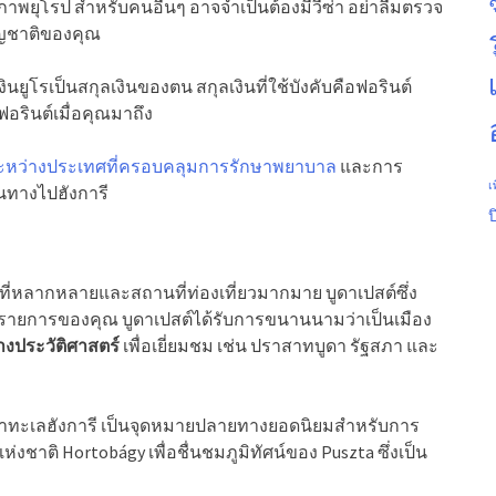
ส
าพยุโรป สำหรับคนอื่นๆ อาจจำเป็นต้องมีวีซ่า อย่าลืมตรวจ
ัญชาติของคุณ
นยูโรเป็นสกุลเงินของตน สกุลเงินที่ใช้บังคับคือฟอรินต์
นฟอรินต์เมื่อคุณมาถึง
ะหว่างประเทศที่ครอบคลุมการรักษาพยาบาล
และการ
เ
ินทางไปฮังการี
บ
เทศที่หลากหลายและสถานที่ท่องเที่ยวมากมาย บูดาเปสต์ซึ่ง
งรายการของคุณ บูดาเปสต์ได้รับการขนานนามว่าเป็นเมือง
งประวัติศาสตร์
เพื่อเยี่ยมชม เช่น ปราสาทบูดา รัฐสภา และ
ว่าทะเลฮังการี เป็นจุดหมายปลายทางยอดนิยมสำหรับการ
งชาติ Hortobágy เพื่อชื่นชมภูมิทัศน์ของ Puszta ซึ่งเป็น