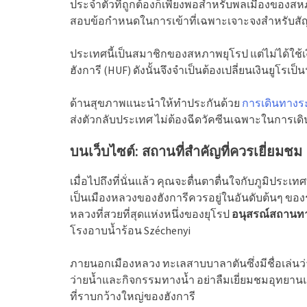
ประจำตัวที่ถูกต้องก็เพียงพอสำหรับพลเมืองของสหภ
สอบข้อกำหนดในการเข้าที่เฉพาะเจาะจงสำหรับส
ประเทศนี้เป็นสมาชิกของสหภาพยุโรป แต่ไม่ได้ใช้เงิ
ฮังการี (HUF) ดังนั้นจึงจำเป็นต้องเปลี่ยนเงินยูโรเป็
ด้านสุขภาพแนะนำให้ทำประกันด้วย
การเดินทางร
ส่งตัวกลับประเทศ ไม่ต้องฉีดวัคซีนเฉพาะในการเด
บนเว็บไซต์: สถานที่สำคัญที่ควรเยี่ยมชม
เมื่อไปถึงที่นั่นแล้ว คุณจะตื่นตาตื่นใจกับภูมิประ
เป็นเมืองหลวงของฮังการีควรอยู่ในอันดับต้นๆ ขอ
หลวงที่สวยที่สุดแห่งหนึ่งของยุโรป
อนุสรณ์สถานทา
โรงอาบน้ำร้อน Széchenyi
ภายนอกเมืองหลวง ทะเลสาบบาลาตันซึ่งมีชื่อเล่น
ว่ายน้ำและกิจกรรมทางน้ำ อย่าลืมเยี่ยมชมอุทยานแห่
ที่ราบกว้างใหญ่ของฮังการี