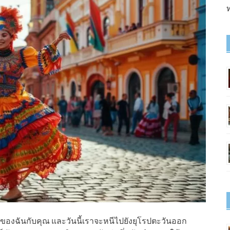
ท
งของฉันกับคุณ และวันนี้เราจะหนีไปยังยุโรปตะวันออก