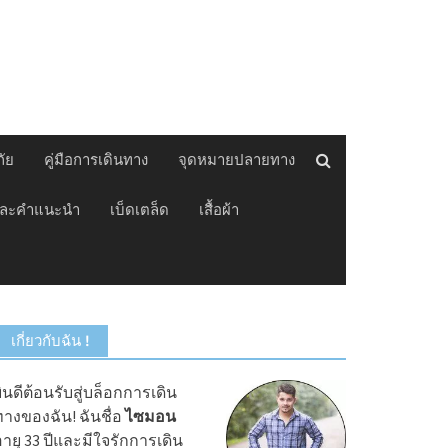
ัย
คู่มือการเดินทาง
จุดหมายปลายทาง
และคำแนะนำ
เบ็ดเตล็ด
เสื้อผ้า
เกี่ยวกับฉัน !
ินดีต้อนรับสู่บล็อกการเดิน
างของฉัน! ฉันชื่อ
ไซมอน
ายุ 33 ปีและมีใจรักการเดิน