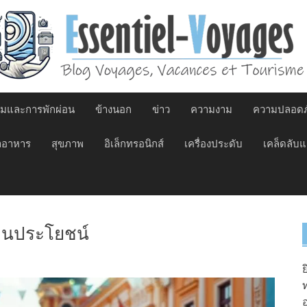
รมและการพักผ่อน
ข้างนอก
ข่าว
ความงาม
ความปลอดภ
ำอาหาร
สุขภาพ
อิเล็กทรอนิกส์
เครื่องประดับ
เคล็ดลับ
่เป็นประโยชน์
ย
ท
อ