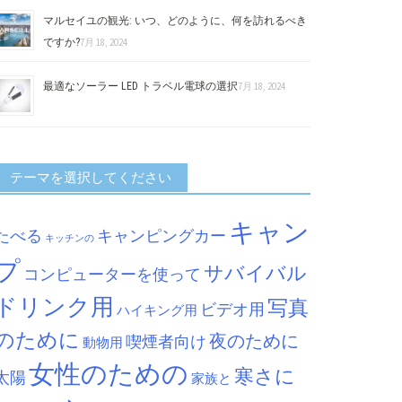
マルセイユの観光: いつ、どのように、何を訪れるべき
ですか?
7月 18, 2024
最適なソーラー LED トラベル電球の選択
7月 18, 2024
テーマを選択してください
キャン
たべる
キャンピングカー
キッチンの
プ
サバイバル
コンピューターを使って
ドリンク用
写真
ビデオ用
ハイキング用
のために
夜のために
喫煙者向け
動物用
女性のための
寒さに
太陽
家族と