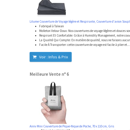
Litume Couverture de Voyage légère et Respirante, Couverture d'avion Souple
Fabriqué à Taïwan
Molleton Velour Doux: Nos couvertures de voyage légères et douces son
Respirant Et Confortable: Grâce à Humidity Management, notre couve
La Qualité Qui Compte: En matière de qualité, nous ne faisons aucun
Facile À Transporter: cette couverture de voyage est facile à plier et...
Voir : Infos & Prix
Meilleure Vente n° 6
Ainiv Mini Couverture de Pique-Nique de Poche, 70 x 110 cm, Gris