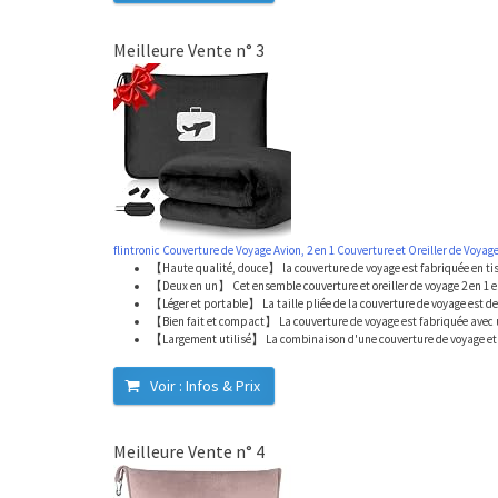
Meilleure Vente n° 3
flintronic Couverture de Voyage Avion, 2 en 1 Couverture et Oreiller de Voyage
【Haute qualité, douce】 la couverture de voyage est fabriquée en tis
【Deux en un】 Cet ensemble couverture et oreiller de voyage 2 en 1 es
【Léger et portable】 La taille pliée de la couverture de voyage est de 
【Bien fait et compact】 La couverture de voyage est fabriquée avec 
【Largement utilisé】 La combinaison d'une couverture de voyage et 
Voir : Infos & Prix
Meilleure Vente n° 4