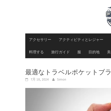
Skip
to
content
アクセサリー
アクティビティとレジャー
料理する
旅行ガイド
服
目的地
美
最適なトラベルポケットブ
7月 18, 2024
Simon