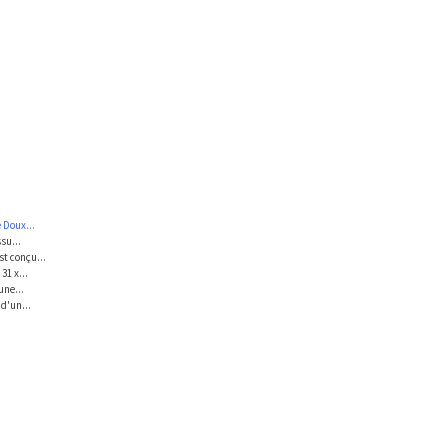
 Doux...
su...
t conçu...
31 x...
une...
d'un...