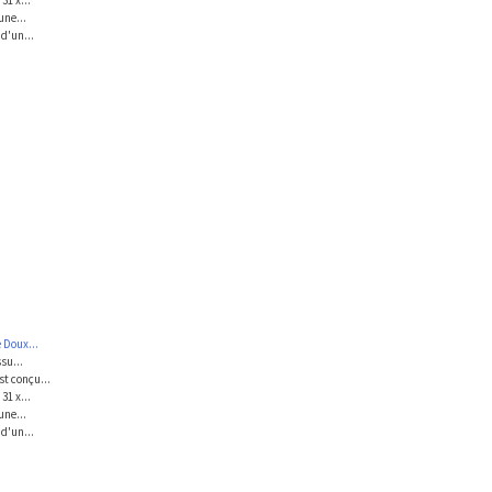
31 x...
une...
d'un...
 Doux...
su...
t conçu...
31 x...
une...
d'un...