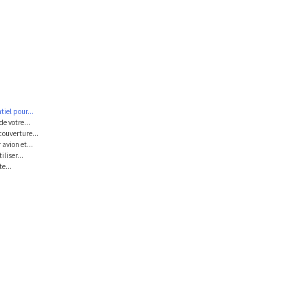
iel pour...
e votre...
couverture...
avion et...
liser...
e...