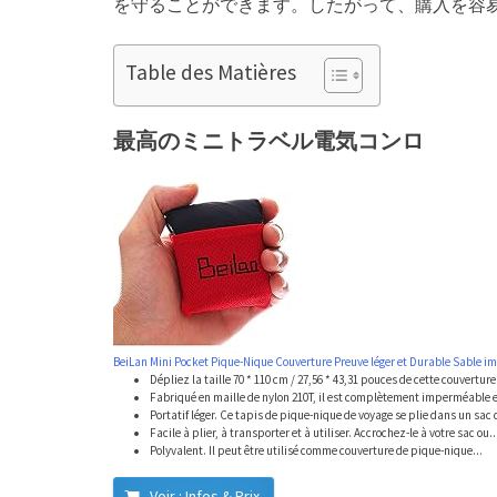
を守ることができます。したがって、購入を容
Table des Matières
最高のミニトラベル電気コンロ
BeiLan Mini Pocket Pique-Nique Couverture Preuve léger et Durable Sable i
Dépliez la taille 70 * 110 cm / 27,56 * 43,31 pouces de cette couverture 
Fabriqué en maille de nylon 210T, il est complètement imperméable e
Portatif léger. Ce tapis de pique-nique de voyage se plie dans un sac d
Facile à plier, à transporter et à utiliser. Accrochez-le à votre sac ou..
Polyvalent. Il peut être utilisé comme couverture de pique-nique...
Voir : Infos & Prix