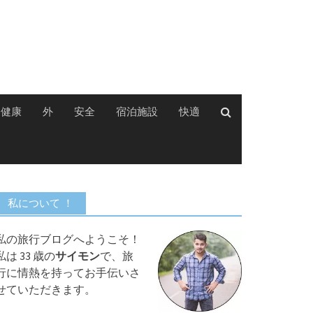
健康
外
安全
宿泊施設
快適
私について ！
私の旅行ブログへようこそ！
私は 33 歳の
サイモン
で、旅
行に情熱を持ってお手伝いさ
せていただきます。