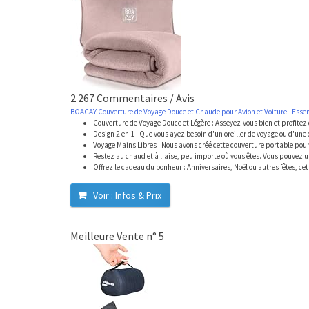
2 267 Commentaires / Avis
BOACAY Couverture de Voyage Douce et Chaude pour Avion et Voiture - Essent
Couverture de Voyage Douce et Légère : Asseyez-vous bien et profitez d
Design 2-en-1 : Que vous ayez besoin d'un oreiller de voyage ou d'une 
Voyage Mains Libres : Nous avons créé cette couverture portable pour 
Restez au chaud et à l'aise, peu importe où vous êtes. Vous pouvez uti
Offrez le cadeau du bonheur : Anniversaires, Noël ou autres fêtes, cett
Voir : Infos & Prix
Meilleure Vente n° 5