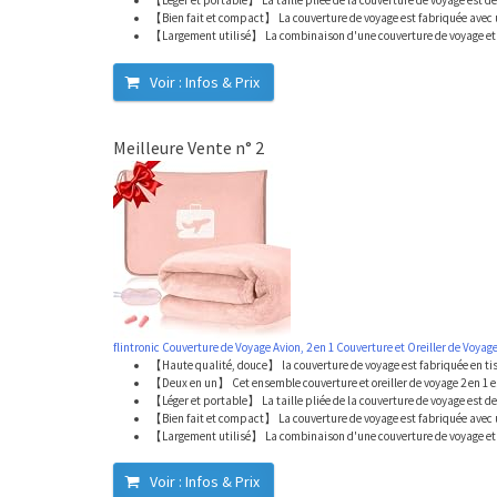
【Léger et portable】 La taille pliée de la couverture de voyage est de 
【Bien fait et compact】 La couverture de voyage est fabriquée avec 
【Largement utilisé】 La combinaison d'une couverture de voyage et 
Voir : Infos & Prix
Meilleure Vente n° 2
flintronic Couverture de Voyage Avion, 2 en 1 Couverture et Oreiller de Voyage
【Haute qualité, douce】 la couverture de voyage est fabriquée en tis
【Deux en un】 Cet ensemble couverture et oreiller de voyage 2 en 1 es
【Léger et portable】 La taille pliée de la couverture de voyage est de 
【Bien fait et compact】 La couverture de voyage est fabriquée avec 
【Largement utilisé】 La combinaison d'une couverture de voyage et 
Voir : Infos & Prix