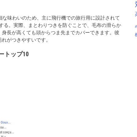
常に繊細な味わいのため、主に飛行機での旅行用に設計されて
する。実際、まとわりつきを防ぐことで、毛布の滑らか
、身長が高くても頭からつま先までカバーできます。彼
汚れがつきやすいです。
トップ10
 Doux...
su...
t conçu...