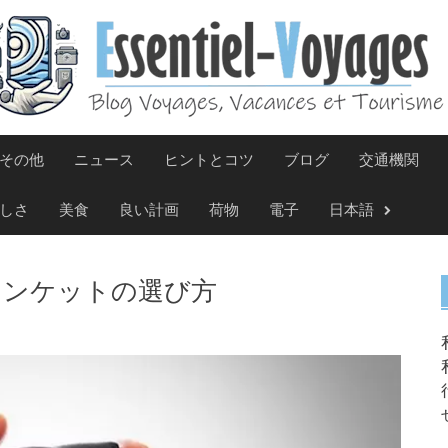
その他
ニュース
ヒントとコツ
ブログ
交通機関
しさ
美食
良い計画
荷物
電子
日本語
ランケットの選び方