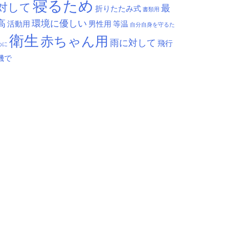
寝るため
対して
最
折りたたみ式
書類用
高
環境に優しい
活動用
男性用
等温
自分自身を守るた
衛生
赤ちゃん用
雨に対して
飛行
めに
機で